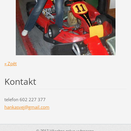
« Zpět
Kontakt
telefon 602 227 377
hankasve
j@gmail.
com